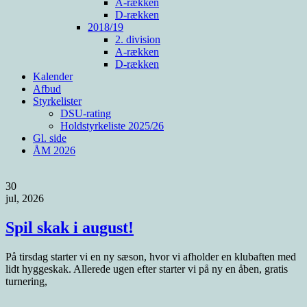
A-rækken
D-rækken
2018/19
2. division
A-rækken
D-rækken
Kalender
Afbud
Styrkelister
DSU-rating
Holdstyrkeliste 2025/26
Gl. side
ÅM 2026
30
jul, 2026
Spil skak i august!
På tirsdag starter vi en ny sæson, hvor vi afholder en klubaften med
lidt hyggeskak. Allerede ugen efter starter vi på ny en åben, gratis
turnering,