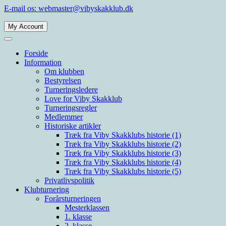
Spring
E-mail os: webmaster@vibyskakklub.dk
til
indhold
My Account
Viby Skakklub
Velkommen til Viby Skakklubs hjemmeside. Viby Skakklub er en af
Århus' og Danmarks største skakklubber med spillere i alle styrkelag.
Forside
Information
Om klubben
Bestyrelsen
Turneringsledere
Love for Viby Skakklub
Turneringsregler
Medlemmer
Historiske artikler
Træk fra Viby Skakklubs historie (1)
Træk fra Viby Skakklubs historie (2)
Træk fra Viby Skakklubs historie (3)
Træk fra Viby Skakklubs historie (4)
Træk fra Viby Skakklubs historie (5)
Privatlivspolitik
Klubturnering
Forårsturneringen
Mesterklassen
1. klasse
2. klasse