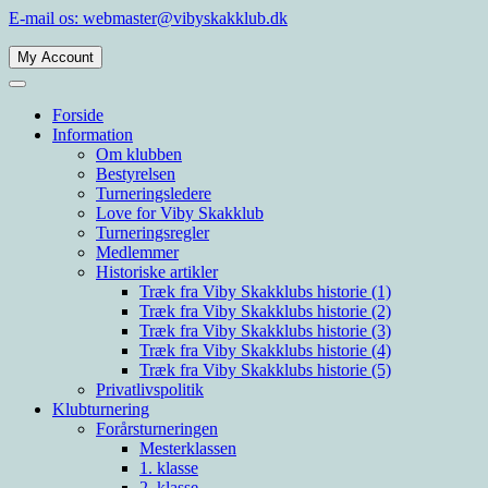
Spring
E-mail os: webmaster@vibyskakklub.dk
til
indhold
My Account
Viby Skakklub
Velkommen til Viby Skakklubs hjemmeside. Viby Skakklub er en af
Århus' og Danmarks største skakklubber med spillere i alle styrkelag.
Forside
Information
Om klubben
Bestyrelsen
Turneringsledere
Love for Viby Skakklub
Turneringsregler
Medlemmer
Historiske artikler
Træk fra Viby Skakklubs historie (1)
Træk fra Viby Skakklubs historie (2)
Træk fra Viby Skakklubs historie (3)
Træk fra Viby Skakklubs historie (4)
Træk fra Viby Skakklubs historie (5)
Privatlivspolitik
Klubturnering
Forårsturneringen
Mesterklassen
1. klasse
2. klasse