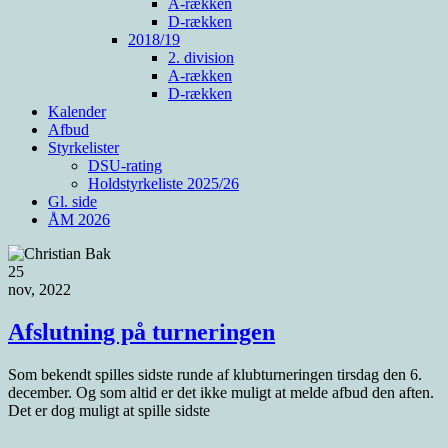
A-rækken
D-rækken
2018/19
2. division
A-rækken
D-rækken
Kalender
Afbud
Styrkelister
DSU-rating
Holdstyrkeliste 2025/26
Gl. side
ÅM 2026
25
nov, 2022
Afslutning på turneringen
Som bekendt spilles sidste runde af klubturneringen tirsdag den 6.
december. Og som altid er det ikke muligt at melde afbud den aften.
Det er dog muligt at spille sidste