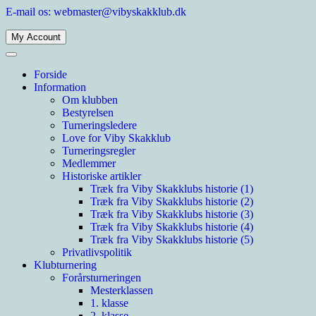
Spring
E-mail os: webmaster@vibyskakklub.dk
til
indhold
My Account
Viby Skakklub
Velkommen til Viby Skakklubs hjemmeside. Viby Skakklub er en af
Århus' og Danmarks største skakklubber med spillere i alle styrkelag.
Forside
Information
Om klubben
Bestyrelsen
Turneringsledere
Love for Viby Skakklub
Turneringsregler
Medlemmer
Historiske artikler
Træk fra Viby Skakklubs historie (1)
Træk fra Viby Skakklubs historie (2)
Træk fra Viby Skakklubs historie (3)
Træk fra Viby Skakklubs historie (4)
Træk fra Viby Skakklubs historie (5)
Privatlivspolitik
Klubturnering
Forårsturneringen
Mesterklassen
1. klasse
2. klasse