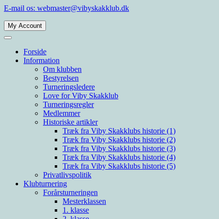
Spring
E-mail os: webmaster@vibyskakklub.dk
til
indhold
My Account
Viby Skakklub
Velkommen til Viby Skakklubs hjemmeside. Viby Skakklub er en af Årh
Forside
Information
Om klubben
Bestyrelsen
Turneringsledere
Love for Viby Skakklub
Turneringsregler
Medlemmer
Historiske artikler
Træk fra Viby Skakklubs historie (1)
Træk fra Viby Skakklubs historie (2)
Træk fra Viby Skakklubs historie (3)
Træk fra Viby Skakklubs historie (4)
Træk fra Viby Skakklubs historie (5)
Privatlivspolitik
Klubturnering
Forårsturneringen
Mesterklassen
1. klasse
2. klasse