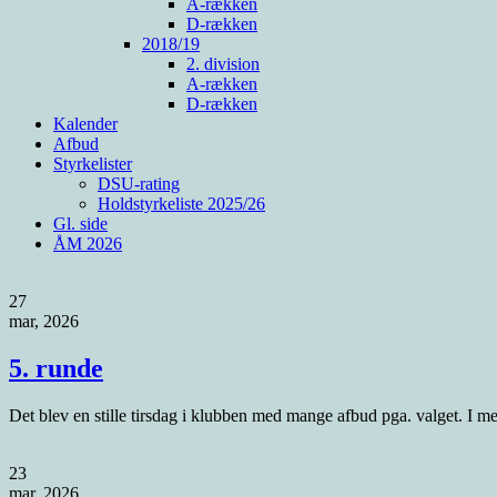
A-rækken
D-rækken
2018/19
2. division
A-rækken
D-rækken
Kalender
Afbud
Styrkelister
DSU-rating
Holdstyrkeliste 2025/26
Gl. side
ÅM 2026
27
mar, 2026
5. runde
Det blev en stille tirsdag i klubben med mange afbud pga. valget. I mest
23
mar, 2026