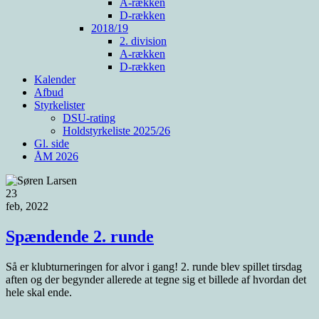
A-rækken
D-rækken
2018/19
2. division
A-rækken
D-rækken
Kalender
Afbud
Styrkelister
DSU-rating
Holdstyrkeliste 2025/26
Gl. side
ÅM 2026
23
feb, 2022
Spændende 2. runde
Så er klubturneringen for alvor i gang! 2. runde blev spillet tirsdag
aften og der begynder allerede at tegne sig et billede af hvordan det
hele skal ende.