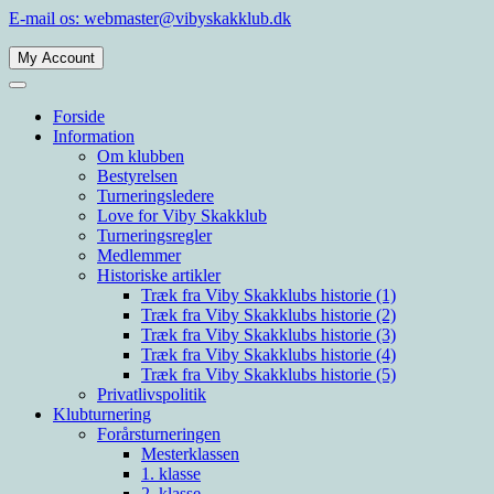
Spring
E-mail os: webmaster@vibyskakklub.dk
til
indhold
My Account
Viby Skakklub
Velkommen til Viby Skakklubs hjemmeside. Viby Skakklub er en af
Århus' og Danmarks største skakklubber med spillere i alle styrkelag.
Forside
Information
Om klubben
Bestyrelsen
Turneringsledere
Love for Viby Skakklub
Turneringsregler
Medlemmer
Historiske artikler
Træk fra Viby Skakklubs historie (1)
Træk fra Viby Skakklubs historie (2)
Træk fra Viby Skakklubs historie (3)
Træk fra Viby Skakklubs historie (4)
Træk fra Viby Skakklubs historie (5)
Privatlivspolitik
Klubturnering
Forårsturneringen
Mesterklassen
1. klasse
2. klasse