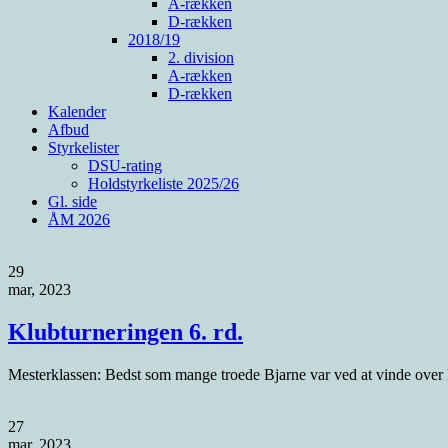
A-rækken
D-rækken
2018/19
2. division
A-rækken
D-rækken
Kalender
Afbud
Styrkelister
DSU-rating
Holdstyrkeliste 2025/26
Gl. side
ÅM 2026
29
mar, 2023
Klubturneringen 6. rd.
Mesterklassen: Bedst som mange troede Bjarne var ved at vinde over Be
27
mar, 2023