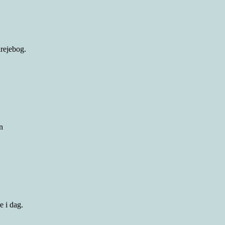
drejebog.
en
e i dag.