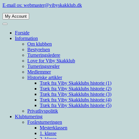
Spring
E-mail os: webmaster@vibyskakklub.dk
til
indhold
My Account
Viby Skakklub
Velkommen til Viby Skakklubs hjemmeside. Viby Skakklub er en af Årh
Forside
Information
Om klubben
Bestyrelsen
Turneringsledere
Love for Viby Skakklub
Turneringsregler
Medlemmer
Historiske artikler
Træk fra Viby Skakklubs historie (1)
Træk fra Viby Skakklubs historie (2)
Træk fra Viby Skakklubs historie (3)
Træk fra Viby Skakklubs historie (4)
Træk fra Viby Skakklubs historie (5)
Privatlivspolitik
Klubturnering
Forårsturneringen
Mesterklassen
1. klasse
2. klasse