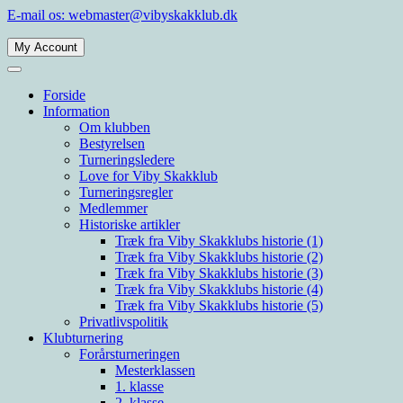
Spring
E-mail os: webmaster@vibyskakklub.dk
til
indhold
My Account
Viby Skakklub
Velkommen til Viby Skakklubs hjemmeside. Viby Skakklub er en af
Århus' og Danmarks største skakklubber med spillere i alle styrkelag.
Forside
Information
Om klubben
Bestyrelsen
Turneringsledere
Love for Viby Skakklub
Turneringsregler
Medlemmer
Historiske artikler
Træk fra Viby Skakklubs historie (1)
Træk fra Viby Skakklubs historie (2)
Træk fra Viby Skakklubs historie (3)
Træk fra Viby Skakklubs historie (4)
Træk fra Viby Skakklubs historie (5)
Privatlivspolitik
Klubturnering
Forårsturneringen
Mesterklassen
1. klasse
2. klasse