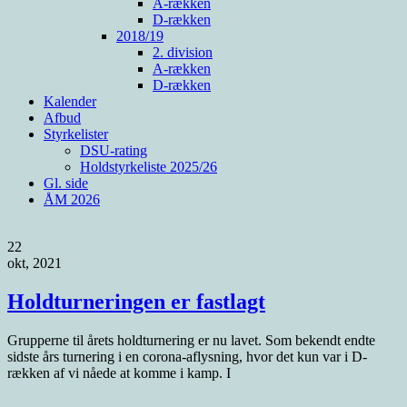
A-rækken
D-rækken
2018/19
2. division
A-rækken
D-rækken
Kalender
Afbud
Styrkelister
DSU-rating
Holdstyrkeliste 2025/26
Gl. side
ÅM 2026
22
okt, 2021
Holdturneringen er fastlagt
Grupperne til årets holdturnering er nu lavet. Som bekendt endte
sidste års turnering i en corona-aflysning, hvor det kun var i D-
rækken af vi nåede at komme i kamp. I