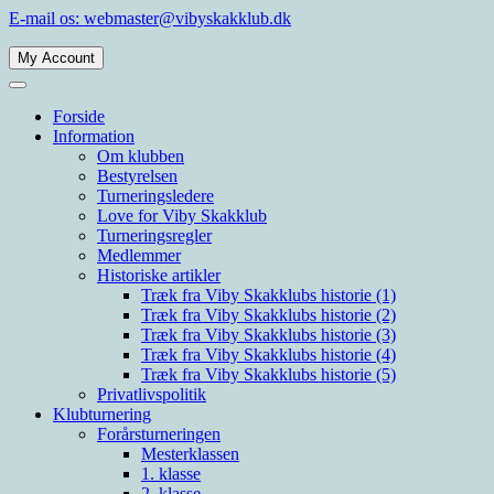
Spring
E-mail os: webmaster@vibyskakklub.dk
til
indhold
My Account
Viby Skakklub
Velkommen til Viby Skakklubs hjemmeside. Viby Skakklub er en af
Århus' og Danmarks største skakklubber med spillere i alle styrkelag.
Forside
Information
Om klubben
Bestyrelsen
Turneringsledere
Love for Viby Skakklub
Turneringsregler
Medlemmer
Historiske artikler
Træk fra Viby Skakklubs historie (1)
Træk fra Viby Skakklubs historie (2)
Træk fra Viby Skakklubs historie (3)
Træk fra Viby Skakklubs historie (4)
Træk fra Viby Skakklubs historie (5)
Privatlivspolitik
Klubturnering
Forårsturneringen
Mesterklassen
1. klasse
2. klasse