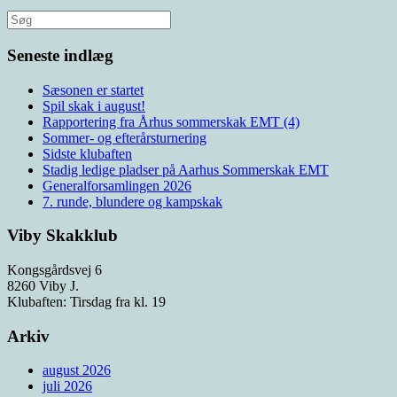
Søg
efter:
Seneste indlæg
Sæsonen er startet
Spil skak i august!
Rapportering fra Århus sommerskak EMT (4)
Sommer- og efterårsturnering
Sidste klubaften
Stadig ledige pladser på Aarhus Sommerskak EMT
Generalforsamlingen 2026
7. runde, blundere og kampskak
Viby Skakklub
Kongsgårdsvej 6
8260 Viby J.
Klubaften: Tirsdag fra kl. 19
Arkiv
august 2026
juli 2026