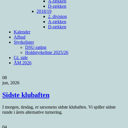
A-rækken
D-rækken
2018/19
2. division
A-rækken
D-rækken
Kalender
Afbud
Styrkelister
DSU-rating
Holdstyrkeliste 2025/26
Gl. side
ÅM 2026
08
jun, 2026
Sidste klubaften
I morgen, tirsdag, er sæsonens sidste klubaften. Vi spiller sidste
runde i årets alternative turnering.
04