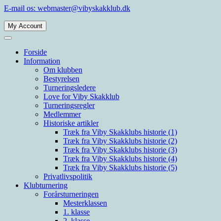
Spring
E-mail os: webmaster@vibyskakklub.dk
til
indhold
My Account
Velkommen til Viby Skakklubs hjemmeside. Viby Skakklub er en af
Viby Skakklub
Århus' og Danmarks største skakklubber med spillere i alle styrkelag.
Forside
Information
Om klubben
Bestyrelsen
Turneringsledere
Love for Viby Skakklub
Turneringsregler
Medlemmer
Historiske artikler
Træk fra Viby Skakklubs historie (1)
Træk fra Viby Skakklubs historie (2)
Træk fra Viby Skakklubs historie (3)
Træk fra Viby Skakklubs historie (4)
Træk fra Viby Skakklubs historie (5)
Privatlivspolitik
Klubturnering
Forårsturneringen
Mesterklassen
1. klasse
2. klasse