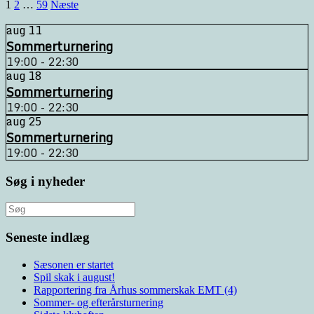
Navigation
1
2
…
59
Næste
til
aug
11
indlæg
Sommerturnering
19:00 - 22:30
aug
18
Sommerturnering
19:00 - 22:30
aug
25
Sommerturnering
19:00 - 22:30
Søg i nyheder
Søg
efter:
Seneste indlæg
Sæsonen er startet
Spil skak i august!
Rapportering fra Århus sommerskak EMT (4)
Sommer- og efterårsturnering