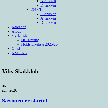
A-rækken
D-rækken
2018/19
2. division
A-rækken
D-rækken
Kalender
Afbud
Styrkelister
DSU-rating
Holdstyrkeliste 2025/26
Gl. side
ÅM 2026
Viby Skakklub
06
aug, 2026
Sæsonen er startet