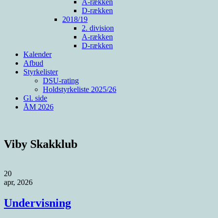
A-rækken
D-rækken
2018/19
2. division
A-rækken
D-rækken
Kalender
Afbud
Styrkelister
DSU-rating
Holdstyrkeliste 2025/26
Gl. side
ÅM 2026
Viby Skakklub
20
apr, 2026
Undervisning