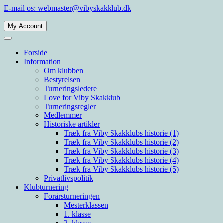
Spring
E-mail os: webmaster@vibyskakklub.dk
til
indhold
My Account
Velkommen til Viby Skakklubs hjemmeside. Viby Skakklub er en af
Viby Skakklub
Århus' og Danmarks største skakklubber med spillere i alle styrkelag.
Forside
Information
Om klubben
Bestyrelsen
Turneringsledere
Love for Viby Skakklub
Turneringsregler
Medlemmer
Historiske artikler
Træk fra Viby Skakklubs historie (1)
Træk fra Viby Skakklubs historie (2)
Træk fra Viby Skakklubs historie (3)
Træk fra Viby Skakklubs historie (4)
Træk fra Viby Skakklubs historie (5)
Privatlivspolitik
Klubturnering
Forårsturneringen
Mesterklassen
1. klasse
2. klasse