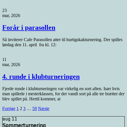
23
mar, 2026
Forår i parasollen
Så inviterer Cafe Parasollen atter til hurtigskakturnering. Der spilles
lørdag den 11. april fra kl. 12:
11
mar, 2026
4. runde i klubturneringen
Fjerde runde i klubturneringen var virkelig en sort aften. Især hvis
man spillede i mesterklassen, for der vandt sort på alle tre brætter der
blev spillet på. Hertil kommer, at
Navigation
Forrige
1
2
3
…
59
Næste
til
aug
11
indlæg
Sommerturnering