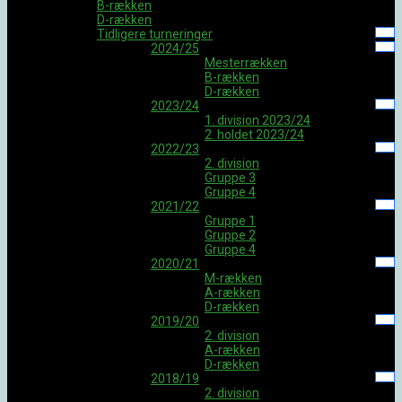
B-rækken
D-rækken
Tidligere turneringer
2024/25
Mesterrækken
B-rækken
D-rækken
2023/24
1. division 2023/24
2. holdet 2023/24
2022/23
2. division
Gruppe 3
Gruppe 4
2021/22
Gruppe 1
Gruppe 2
Gruppe 4
2020/21
M-rækken
A-rækken
D-rækken
2019/20
2. division
A-rækken
D-rækken
2018/19
2. division