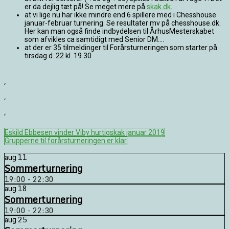
er da dejlig tæt på! Se meget mere på
skak.dk
.
at vi lige nu har ikke mindre end 6 spillere med i Chesshouse
januar-februar turnering. Se resultater mv på chesshouse.dk.
Her kan man også finde indbydelsen til ÅrhusMesterskabet
som afvikles ca samtidigt med Senior DM….
at der er 35 tilmeldinger til Forårsturneringen som starter på
tirsdag d. 22 kl. 19.30
‘
‘
‘
Indlægsnavigation
Eskild Ebbesen vinder Viby hurtigskak januar 2019
Grupperne til forårsturneringen er klar
aug
11
Sommerturnering
19:00 - 22:30
aug
18
Sommerturnering
19:00 - 22:30
aug
25