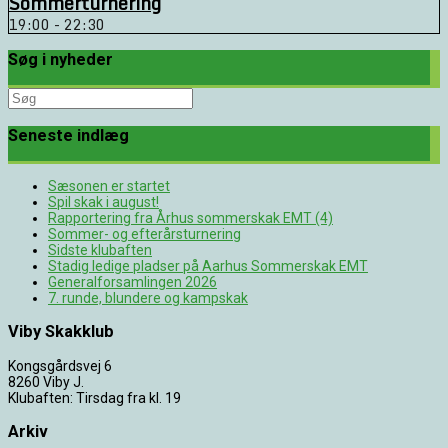
Sommerturnering
19:00 - 22:30
Søg i nyheder
Søg
efter:
Seneste indlæg
Sæsonen er startet
Spil skak i august!
Rapportering fra Århus sommerskak EMT (4)
Sommer- og efterårsturnering
Sidste klubaften
Stadig ledige pladser på Aarhus Sommerskak EMT
Generalforsamlingen 2026
7. runde, blundere og kampskak
Viby Skakklub
Kongsgårdsvej 6
8260 Viby J.
Klubaften: Tirsdag fra kl. 19
Arkiv