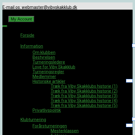
Spring
E-mail os: webmaster@vibyskakklub.dk
til
indhold
Viby Skakklub
My Account
Velkommen til Viby Skakklubs hjemmeside. Viby Skakklub er en af
Århus' og Danmarks største skakklubber med spillere i alle styrkelag.
Forside
Information
Om klubben
Bestyrelsen
Turneringsledere
Love for Viby Skakklub
Turneringsregler
Medlemmer
Historiske artikler
Træk fra Viby Skakklubs historie (1)
Træk fra Viby Skakklubs historie (2)
Træk fra Viby Skakklubs historie (3)
Træk fra Viby Skakklubs historie (4)
Træk fra Viby Skakklubs historie (5)
Privatlivspolitik
Klubturnering
Forårsturneringen
Mesterklassen