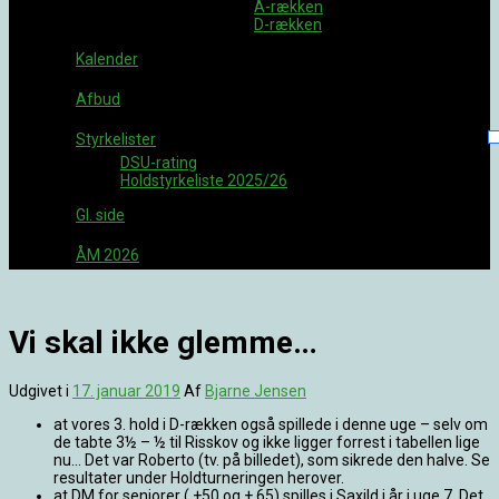
A-rækken
D-rækken
Kalender
Afbud
Styrkelister
DSU-rating
Holdstyrkeliste 2025/26
Gl. side
ÅM 2026
Vi skal ikke glemme…
Udgivet i
17. januar 2019
Af
Bjarne Jensen
at vores 3. hold i D-rækken også spillede i denne uge – selv om
de tabte 3½ – ½ til Risskov og ikke ligger forrest i tabellen lige
nu… Det var Roberto (tv. på billedet), som sikrede den halve. Se
resultater under Holdturneringen herover.
at DM for seniorer ( +50 og + 65) spilles i Saxild i år i uge 7. Det