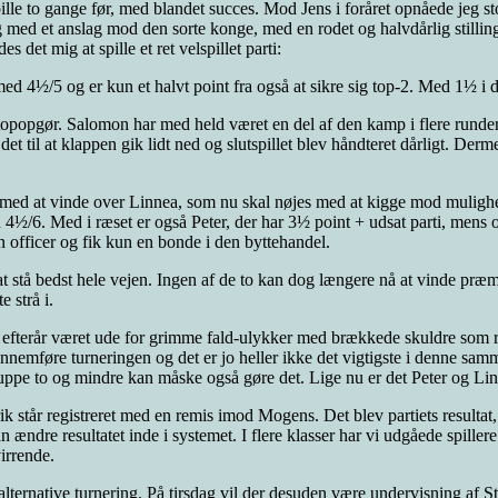
ille to gange før, med blandet succes. Mod Jens i foråret opnåede jeg sto
 med et anslag mod den sorte konge, med en rodet og halvdårlig stilling t
 det mig at spille et ret velspillet parti:
ed 4½/5 og er kun et halvt point fra også at sikre sig top-2. Med 1½ i d
t topopgør. Salomon har med held været en del af den kamp i flere runder
et til at klappen gik lidt ned og slutspillet blev håndteret dårligt. Der
es med at vinde over Linnea, som nu skal nøjes med at kigge mod mulig
d 4½/6. Med i ræset er også Peter, der har 3½ point + udsat parti, mens 
n officer og fik kun en bonde i den byttehandel.
il at stå bedst hele vejen. Ingen af de to kan dog længere nå at vinde
e strå i.
ette efterår været ude for grimme fald-ulykker med brækkede skuldre som 
nemføre turneringen og det er jo heller ikke det vigtigste i denne sam
ppe to og mindre kan måske også gøre det. Lige nu er det Peter og Linne
k står registreret med en remis imod Mogens. Det blev partiets resultat, 
 kan ændre resultatet inde i systemet. I flere klasser har vi udgåede spille
virrende.
alternative turnering. På tirsdag vil der desuden være undervisning af S