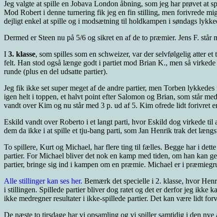
Jeg valgte at spille en Jobava London åbning, som jeg har prøvet at sp
Mod Robert i denne turnering fik jeg en fin stilling, men forivrede mig
dejligt enkel at spille og i modsætning til holdkampen i søndags lykkedes
Dermed er Steen nu på 5/6 og sikret en af de to præmier. Jens F. står m
I
3. klasse
, som spilles som en schweizer, var der selvfølgelig atter e
felt. Han stod også længe godt i partiet mod Brian K., men så virkede d
runde (plus en del udsatte partier).
Jeg fik ikke set super meget af de andre partier, men Torben lykked
igen helt i toppen, et halvt point efter Salomon og Brian, som står me
vandt over Kim og nu står med 3 p. ud af 5. Kim ofrede lidt forivret e
Eskild vandt over Roberto i et langt parti, hvor Eskild dog virkede t
dem da ikke i at spille et tju-bang parti, som Jan Henrik trak det længst
To spillere, Kurt og Michael, har flere ting til fælles. Begge har i d
partier. For Michael bliver det nok en kamp med tiden, om han kan gen
partier, bringe sig ind i kampen om en præmie. Michael er i præmiegru
Alle stillinger kan ses her.
Bemærk det specielle i 2. klasse, hvor Henri
i stillingen. Spillede partier bliver dog ratet og det er derfor jeg ikke
ikke medregner resultater i ikke-spillede partier. Det kan være lidt for
De næste to tirsdage har vi opsamling og vi spiller samtidig i den nye 