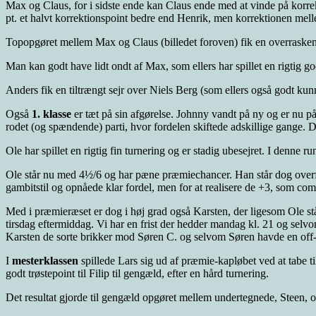
Max og Claus, for i sidste ende kan Claus ende med at vinde på korre
på
pt. et halvt korrektionspoint bedre end Henrik, men korrektionen mellem
plads
Topopgøret mellem Max og Claus (billedet foroven) fik en overraskend
Man kan godt have lidt ondt af Max, som ellers har spillet en rigtig g
Anders fik en tiltrængt sejr over Niels Berg (som ellers også godt kunne
Også
1. klasse
er tæt på sin afgørelse. Johnny vandt på ny og er nu p
rodet (og spændende) parti, hvor fordelen skiftede adskillige gange. D
Ole har spillet en rigtig fin turnering og er stadig ubesejret. I denne 
Ole står nu med 4½/6 og har pæne præmiechancer. Han står dog overfor 
gambitstil og opnåede klar fordel, men for at realisere de +3, som com
Med i præmieræset er dog i høj grad også Karsten, der ligesom Ole s
tirsdag eftermiddag. Vi har en frist der hedder mandag kl. 21 og selvom 
Karsten de sorte brikker mod Søren C. og selvom Søren havde en off-d
I
mesterklassen
spillede Lars sig ud af præmie-kapløbet ved at tabe ti
godt trøstepoint til Filip til gengæld, efter en hård turnering.
Det resultat gjorde til gengæld opgøret mellem undertegnede, Steen, o