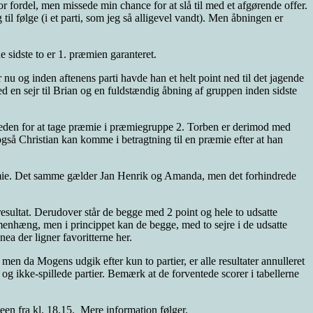
r fordel, men missede min chance for at slå til med et afgørende offer.
il følge (i et parti, som jeg så alligevel vandt). Men åbningen er
e sidste to er 1. præmien garanteret.
 nu og inden aftenens parti havde han et helt point ned til det jagende
med en sejr til Brian og en fuldstændig åbning af gruppen inden sidste
heden for at tage præmie i præmiegruppe 2. Torben er derimod med
også Christian kan komme i betragtning til en præmie efter at han
 præmie. Det samme gælder Jan Henrik og Amanda, men det forhindrede
resultat. Derudover står de begge med 2 point og hele to udsatte
menhæng, men i princippet kan de begge, med to sejre i de udsatte
a der ligner favoritterne her.
men da Mogens udgik efter kun to partier, er alle resultater annulleret
re og ikke-spillede partier. Bemærk at de forventede scorer i tabellerne
teen fra kl. 18.15. Mere information følger.