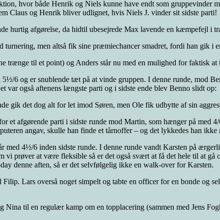
ktion, hvor både Henrik og Niels kunne have endt som gruppevinder med 
 Claus og Henrik bliver udlignet, hvis Niels J. vinder sit sidste parti!
e hurtig afgørelse, da hidtil ubesejrede Max lavende en kæmpefejl i tr
od turnering, men altså fik sine præmiechancer smadret, fordi han gik i 
 trænge til et point) og Anders står nu med en mulighed for faktisk at tj
å 5½/6 og er snublende tæt på at vinde gruppen. I denne runde, mod Benn
et var også aftenens længste parti og i sidste ende blev Benno slidt op:
runde gik det dog alt for let imod Søren, men Ole fik udbytte af sin aggre
et afgørende parti i sidste runde mod Martin, som hænger på med 4/6 eft
puteren angav, skulle han finde et tårnoffer – og det lykkedes han ikke
tår med 4½/6 inden sidste runde. I denne runde vandt Karsten på ærgerl
vi prøver at være fleksible så er det også svært at få det hele til at gå o
ay denne aften, så er det selvfølgelig ikke en walk-over for Karsten.
l Filip. Lars overså noget simpelt og tabte en officer for en bonde og sel
g Nina til en regulær kamp om en topplacering (sammen med Jens Fogh). 