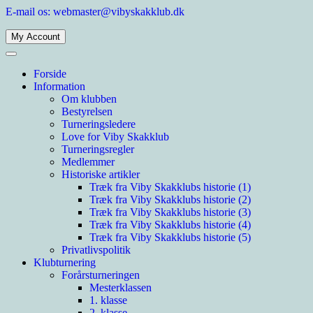
Spring
E-mail os: webmaster@vibyskakklub.dk
til
indhold
My Account
Viby Skakklub
Velkommen til Viby Skakklubs hjemmeside. Viby Skakklub er en af Årh
Forside
Information
Om klubben
Bestyrelsen
Turneringsledere
Love for Viby Skakklub
Turneringsregler
Medlemmer
Historiske artikler
Træk fra Viby Skakklubs historie (1)
Træk fra Viby Skakklubs historie (2)
Træk fra Viby Skakklubs historie (3)
Træk fra Viby Skakklubs historie (4)
Træk fra Viby Skakklubs historie (5)
Privatlivspolitik
Klubturnering
Forårsturneringen
Mesterklassen
1. klasse
2. klasse