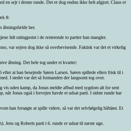
en sejr i denne runde. Det er dog endnu ikke helt afgjort. Claus er
æk 8:
en åbningsfælde her.
ene lidt ratingpoint i de resterende to partier han mangler.
o, var sejren dog ikke så overbevisende. Faktisk var det et virkelig
ssive åbning. Det hele tog under et kvarter:
er at han besejrede Søren Larsen. Søren spillede ellers frisk til i
 med. I stedet var det så formanden der langsomt tog over.
ig vis uden kamp, da Jonas meldte afbud med sygdom alt for sent
p, når Jonas også i forvejen havde et udsat parti. I sidste runde har
vom han forsøgte at spille videre, så var det selvfølgelig håbløst. Et
Jens og Roberts parti i 6. runde er udsat til næste uge.