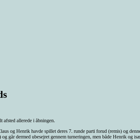
ds
t afsted allerede i åbningen.
 Claus og Henrik havde spillet deres 7. runde parti forud (remis) og denne
.) og går dermed ubesejret gennem turneringen, men både Henrik og isæ