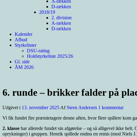
A-rækken
D-rækken
2018/19
2. division
A-rækken
D-rækken
Kalender
Afbud
Styrkelister
DSU-rating
Holdstyrkeliste 2025/26
Gl. side
ÅM 2026
6. runde – brikker falder på pla
til
Udgivet i
13. november 2025
Af
Steen Andersen
1 kommentar
6.
Vi fik fundet fire præmietagere denne aften, hvor flere spillere kom gal
runde
–
2. klasse
har allerede fundet sin afgørelse – og så alligevel ikke helt.
brikker
oprykninger) i gruppen. Henrik spillede endnu en remis (mod Niels J
falder