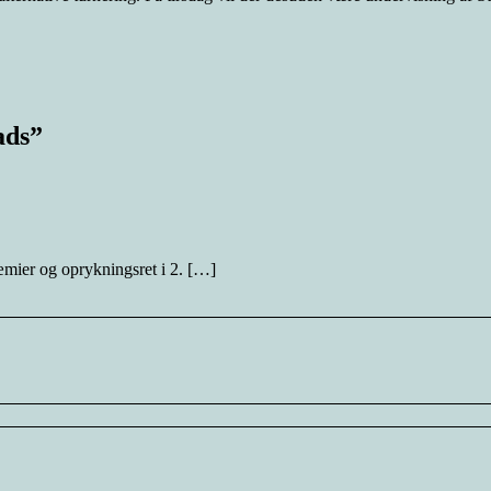
ads”
æmier og oprykningsret i 2. […]