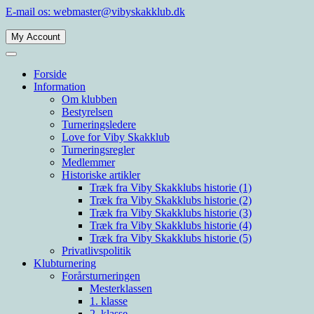
Spring
E-mail os: webmaster@vibyskakklub.dk
til
indhold
My Account
Viby Skakklub
Velkommen til Viby Skakklubs hjemmeside. Viby Skakklub er en af
Århus' og Danmarks største skakklubber med spillere i alle styrkelag.
Forside
Information
Om klubben
Bestyrelsen
Turneringsledere
Love for Viby Skakklub
Turneringsregler
Medlemmer
Historiske artikler
Træk fra Viby Skakklubs historie (1)
Træk fra Viby Skakklubs historie (2)
Træk fra Viby Skakklubs historie (3)
Træk fra Viby Skakklubs historie (4)
Træk fra Viby Skakklubs historie (5)
Privatlivspolitik
Klubturnering
Forårsturneringen
Mesterklassen
1. klasse
2. klasse