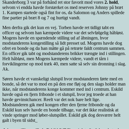
Skanderborg 3 var på forhånd ret stor favorit mod vores
2. hold
,
selvom vi endda havde forstærket os med reserven Johnny på bræt
1. Kampen startede også fint for os, da Salomon og Anders spillede
fine partier på bræt 8 og 7 og hurtigt vandt.
Men derfra gik det kun en vej. Torben havde ret tidligt tabt en
officer og selvom han kæmpede videre var det selvfølgelig håbløst.
Mogens havde en spændende stilling ud af åbningen, hvor
modstanderens kongestilling så lidt presset ud. Mogens havde dog
ofret en bonde og da han måtte gå på retræte faldt centrum sammen.
En officer gik tabt og modstanderens brikker trængte ind i stillingen.
Helt håbløst, men Mogens kæmpede videre, vandt et tårn i
forviklingerne op mod træk 40, men satte så selv sin dronning i slag.
Ak.
Søren havde et vanskeligt slutspil hvor modstanderen førte med en
bonde, så det var to mod en på den ene fløj og den slags holder man
ikke, når modstanderens konge kommer med ind i centrum. Eskild
havde også en fjern fribonde i et slutspil, hvor jeg troede at han
havde gevinstchancer. Reelt var det nok bare helt lige.
Modstanderen gik med kongen efter den fjerne fribonde og da
Eskild kun selv havde en bonde tilbage, var det ikke realistisk at
vinde springer mod løber-slutspillet. Eskild gik dog desværre helt
galt i byen til sidst_