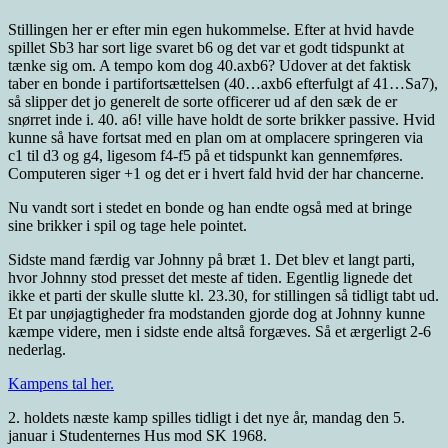
Stillingen her er efter min egen hukommelse. Efter at hvid havde
spillet Sb3 har sort lige svaret b6 og det var et godt tidspunkt at
tænke sig om. A tempo kom dog 40.axb6? Udover at det faktisk
taber en bonde i partifortsættelsen (40…axb6 efterfulgt af 41…Sa7),
så slipper det jo generelt de sorte officerer ud af den sæk de er
snørret inde i. 40. a6! ville have holdt de sorte brikker passive. Hvid
kunne så have fortsat med en plan om at omplacere springeren via
c1 til d3 og g4, ligesom f4-f5 på et tidspunkt kan gennemføres.
Computeren siger +1 og det er i hvert fald hvid der har chancerne.
Nu vandt sort i stedet en bonde og han endte også med at bringe
sine brikker i spil og tage hele pointet.
Sidste mand færdig var Johnny på bræt 1. Det blev et langt parti,
hvor Johnny stod presset det meste af tiden. Egentlig lignede det
ikke et parti der skulle slutte kl. 23.30, for stillingen så tidligt tabt ud.
Et par unøjagtigheder fra modstanden gjorde dog at Johnny kunne
kæmpe videre, men i sidste ende altså forgæves. Så et ærgerligt 2-6
nederlag.
Kampens tal her.
2. holdets næste kamp spilles tidligt i det nye år, mandag den 5.
januar i Studenternes Hus mod SK 1968.