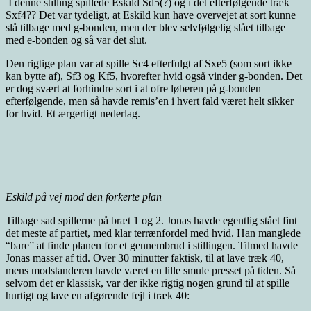
I denne stilling spillede Eskild Sd5(?) og i det efterfølgende træk
Sxf4?? Det var tydeligt, at Eskild kun have overvejet at sort kunne
slå tilbage med g-bonden, men der blev selvfølgelig slået tilbage
med e-bonden og så var det slut.
Den rigtige plan var at spille Sc4 efterfulgt af Sxe5 (som sort ikke
kan bytte af), Sf3 og Kf5, hvorefter hvid også vinder g-bonden. Det
er dog svært at forhindre sort i at ofre løberen på g-bonden
efterfølgende, men så havde remis’en i hvert fald været helt sikker
for hvid. Et ærgerligt nederlag.
Eskild på vej mod den forkerte plan
Tilbage sad spillerne på bræt 1 og 2. Jonas havde egentlig stået fint
det meste af partiet, med klar terrænfordel med hvid. Han manglede
“bare” at finde planen for et gennembrud i stillingen. Tilmed havde
Jonas masser af tid. Over 30 minutter faktisk, til at lave træk 40,
mens modstanderen havde været en lille smule presset på tiden. Så
selvom det er klassisk, var der ikke rigtig nogen grund til at spille
hurtigt og lave en afgørende fejl i træk 40: