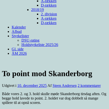
A-rækken
D-rækken
2018/19
2. division
A-rækken
D-rækken
Kalender
Afbud
Styrkelister
DSU-rating
Holdstyrkeliste 2025/26
Gl. side
ÅM 2026
To point mod Skanderborg
til
Udgivet i
10. december 2025
Af
Steen Andersen
2 kommentarer
To
Både vores 2. og 3. hold skulle møde Skanderborg tirsdag aften. Og
point
begge hold lavede to point. 2. holdet var dog dobbelt så mange
mod
spillere til at opnå scoren.
Skan