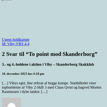
Indlægsnavigation
Ugens holdkampe
M: Viby-VRS 4-4
2 Svar til “To point mod Skanderborg”
3.- og 4.-holdene i aktion i Viby – Skanderborg Skakklub
10. december 2025 hos 4:18 pm
[…] Vibys eget, fine referat af begge kampe. Startbilledet viser
topbrætterne af Viby 2-SkB 3 med Claus Qvist og bagved Morten
Rasmussen i dybe tanker. […]