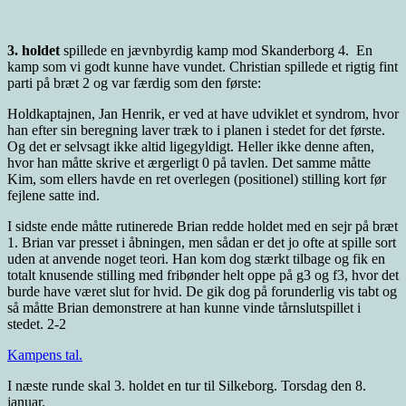
3. holdet
spillede en jævnbyrdig kamp mod Skanderborg 4. En
kamp som vi godt kunne have vundet. Christian spillede et rigtig fint
parti på bræt 2 og var færdig som den første:
Holdkaptajnen, Jan Henrik, er ved at have udviklet et syndrom, hvor
han efter sin beregning laver træk to i planen i stedet for det første.
Og det er selvsagt ikke altid ligegyldigt. Heller ikke denne aften,
hvor han måtte skrive et ærgerligt 0 på tavlen. Det samme måtte
Kim, som ellers havde en ret overlegen (positionel) stilling kort før
fejlene satte ind.
I sidste ende måtte rutinerede Brian redde holdet med en sejr på bræt
1. Brian var presset i åbningen, men sådan er det jo ofte at spille sort
uden at anvende noget teori. Han kom dog stærkt tilbage og fik en
totalt knusende stilling med fribønder helt oppe på g3 og f3, hvor det
burde have været slut for hvid. De gik dog på forunderlig vis tabt og
så måtte Brian demonstrere at han kunne vinde tårnslutspillet i
stedet. 2-2
Kampens tal.
I næste runde skal 3. holdet en tur til Silkeborg. Torsdag den 8.
januar.