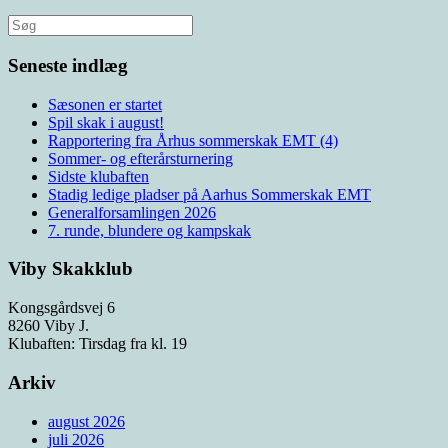
Søg
efter:
Seneste indlæg
Sæsonen er startet
Spil skak i august!
Rapportering fra Århus sommerskak EMT (4)
Sommer- og efterårsturnering
Sidste klubaften
Stadig ledige pladser på Aarhus Sommerskak EMT
Generalforsamlingen 2026
7. runde, blundere og kampskak
Viby Skakklub
Kongsgårdsvej 6
8260 Viby J.
Klubaften: Tirsdag fra kl. 19
Arkiv
august 2026
juli 2026