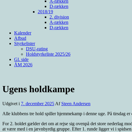
A-rækken
D-rækken
2018/19
2. division
A-rækken
D-rækken
Kalender
Afbud
Styrkelister
DSU-rating
Holdstyrkeliste 2025/26
Gl. side
ÅM 2026
Ugens holdkampe
Udgivet i
7. december 2025
Af
Steen Andersen
Alle klubbens tre hold spiller hjemmekamp i denne uge. På tirsdag er
For 2. holdet gælder det om at rejse sig ovenpå det store nederlag mod S
at være med i en jævnbyrdig gruppe. Efter 1. runde ligger vi i spids