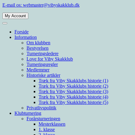
Spring
E-mail os: webmaster@vibyskakklub.dk
til
indhold
My Account
Viby Skakklub
Velkommen til Viby Skakklubs hjemmeside. Viby Skakklub er en af Årh
Forside
Information
Om klubben
Bestyrelsen
Turneringsledere
Love for Viby Skakklub
Turneringsregler
Medlemmer
Historiske artikler
Træk fra Viby Skakklubs historie (1)
Træk fra Viby Skakklubs historie (2)
Træk fra Viby Skakklubs historie (3)
Træk fra Viby Skakklubs historie (4)
Træk fra Viby Skakklubs historie (5)
Privatlivspolitik
Klubturnering
Forårsturneringen
Mesterklassen
1. klasse
2. klasse