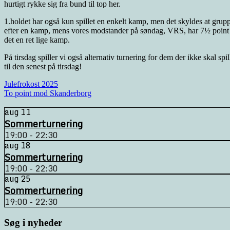
hurtigt rykke sig fra bund til top her.
1.holdet har også kun spillet en enkelt kamp, men det skyldes at grupp
efter en kamp, mens vores modstander på søndag, VRS, har 7½ point eft
det en ret lige kamp.
På tirsdag spiller vi også alternativ turnering for dem der ikke skal sp
til den senest på tirsdag!
Indlægsnavigation
Julefrokost 2025
To point mod Skanderborg
aug
11
Sommerturnering
19:00 - 22:30
aug
18
Sommerturnering
19:00 - 22:30
aug
25
Sommerturnering
19:00 - 22:30
Søg i nyheder