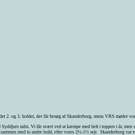
 det 2. og 3. holdet, der får besøg af Skanderborg, mens VRS møder vor
yddjurs sidst. Vi får svært ved at kæmpe med helt i toppen i år, men så m
en sammen med to andre hold, efter vores 2½-1½ sejr. Skanderborg var e