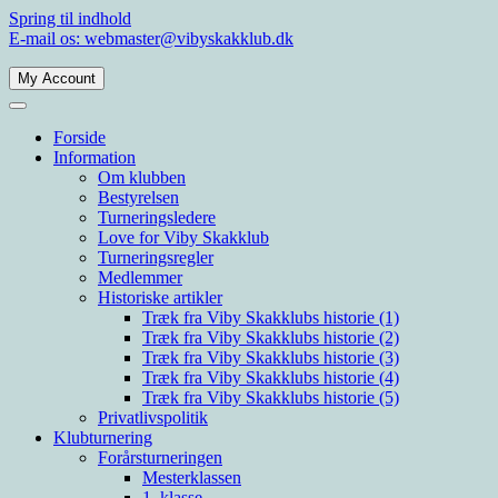
Spring til indhold
E-mail os: webmaster@vibyskakklub.dk
My Account
Viby Skakklub
Velkommen til Viby Skakklubs hjemmeside. Viby Skakklub er en af
Århus' og Danmarks største skakklubber med spillere i alle styrkelag.
Forside
Information
Om klubben
Bestyrelsen
Turneringsledere
Love for Viby Skakklub
Turneringsregler
Medlemmer
Historiske artikler
Træk fra Viby Skakklubs historie (1)
Træk fra Viby Skakklubs historie (2)
Træk fra Viby Skakklubs historie (3)
Træk fra Viby Skakklubs historie (4)
Træk fra Viby Skakklubs historie (5)
Privatlivspolitik
Klubturnering
Forårsturneringen
Mesterklassen
1. klasse