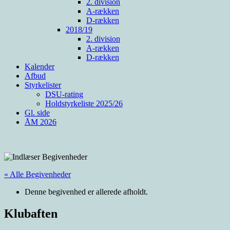
2. division
A-rækken
D-rækken
2018/19
2. division
A-rækken
D-rækken
Kalender
Afbud
Styrkelister
DSU-rating
Holdstyrkeliste 2025/26
Gl. side
ÅM 2026
« Alle Begivenheder
Denne begivenhed er allerede afholdt.
Klubaften