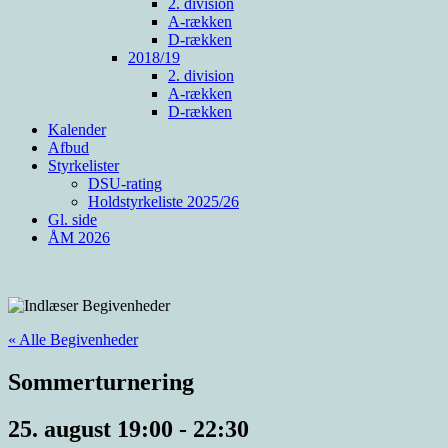
2. division
A-rækken
D-rækken
2018/19
2. division
A-rækken
D-rækken
Kalender
Afbud
Styrkelister
DSU-rating
Holdstyrkeliste 2025/26
Gl. side
ÅM 2026
« Alle Begivenheder
Sommerturnering
25. august 19:00
-
22:30