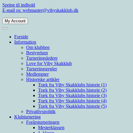
Spring til indhold
E-mail os: webmaster@vibyskakklub.dk
My Account
Viby Skakklub
Velkommen til Viby Skakklubs hjemmeside. Viby Skakklub er en af
Århus' og Danmarks største skakklubber med spillere i alle styrkelag.
Forside
Information
Om klubben
Bestyrelsen
Turneringsledere
Love for Viby Skakklub
Turneringsregler
Medlemmer
Historiske artikler
Træk fra Viby Skakklubs historie (1)
Træk fra Viby Skakklubs historie (2)
Træk fra Viby Skakklubs historie (3)
Træk fra Viby Skakklubs historie (4)
Træk fra Viby Skakklubs historie (5)
Privatlivspolitik
Klubturnering
Forårsturneringen
Mesterklassen
1. klasse