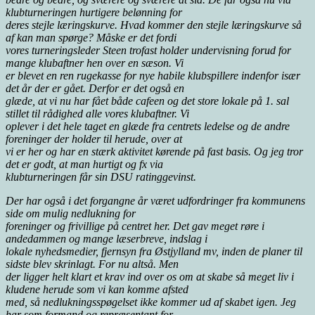
klubturneringen hurtigere belønning for
deres stejle læringskurve. Hvad kommer den stejle læringskurve så
af kan man spørge? Måske er det fordi
vores turneringsleder Steen trofast holder undervisning forud for
mange klubaftner hen over en sæson. Vi
er blevet en ren rugekasse for nye habile klubspillere indenfor især
det år der er gået. Derfor er det også en
glæde, at vi nu har fået både cafeen og det store lokale på 1. sal
stillet til rådighed alle vores klubaftner. Vi
oplever i det hele taget en glæde fra centrets ledelse og de andre
foreninger der holder til herude, over at
vi er her og har en stærk aktivitet kørende på fast basis. Og jeg tror
det er godt, at man hurtigt og fx via
klubturneringen får sin DSU ratinggevinst.
Der har også i det forgangne år været udfordringer fra kommunens
side om mulig nedlukning for
foreninger og frivillige på centret her. Det gav meget røre i
andedammen og mange læserbreve, indslag i
lokale nyhedsmedier, fjernsyn fra Østjylland mv, inden de planer til
sidste blev skrinlagt. For nu altså. Men
der ligger helt klart et krav ind over os om at skabe så meget liv i
kludene herude som vi kan komme afsted
med, så nedlukningsspøgelset ikke kommer ud af skabet igen. Jeg
har som formand og repræsentant for