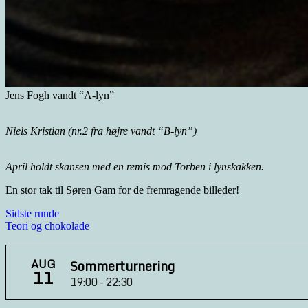
Jens Fogh vandt “A-lyn”
Niels Kristian (nr.2 fra højre vandt “B-lyn”)
April holdt skansen med en remis mod Torben i lynskakken.
En stor tak til Søren Gam for de fremragende billeder!
Indlægsnavigation
Sidste runde
Teori og chokolade
AUG
Sommerturnering
11
19:00 - 22:30