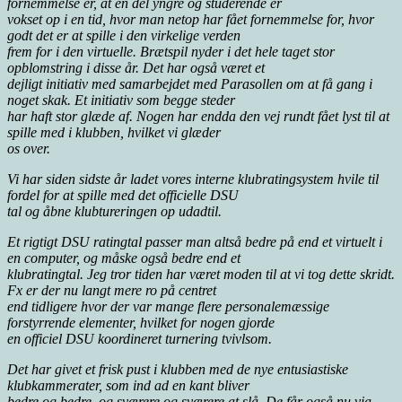
fornemmelse er, at en del yngre og studerende er
vokset op i en tid, hvor man netop har fået fornemmelse for, hvor
godt det er at spille i den virkelige verden
frem for i den virtuelle. Brætspil nyder i det hele taget stor
opblomstring i disse år. Det har også været et
dejligt initiativ med samarbejdet med Parasollen om at få gang i
noget skak. Et initiativ som begge steder
har haft stor glæde af. Nogen har endda den vej rundt fået lyst til at
spille med i klubben, hvilket vi glæder
os over.
Vi har siden sidste år ladet vores interne klubratingsystem hvile til
fordel for at spille med det officielle DSU
tal og åbne klubtureringen op udadtil.
Et rigtigt DSU ratingtal passer man altså bedre på end et virtuelt i
en computer, og måske også bedre end et
klubratingtal. Jeg tror tiden har været moden til at vi tog dette skridt.
Fx er der nu langt mere ro på centret
end tidligere hvor der var mange flere personalemæssige
forstyrrende elementer, hvilket for nogen gjorde
en officiel DSU koordineret turnering tvivlsom.
Det har givet et frisk pust i klubben med de nye entusiastiske
klubkammerater, som ind ad en kant bliver
bedre og bedre, og sværere og sværere at slå. De får også nu via