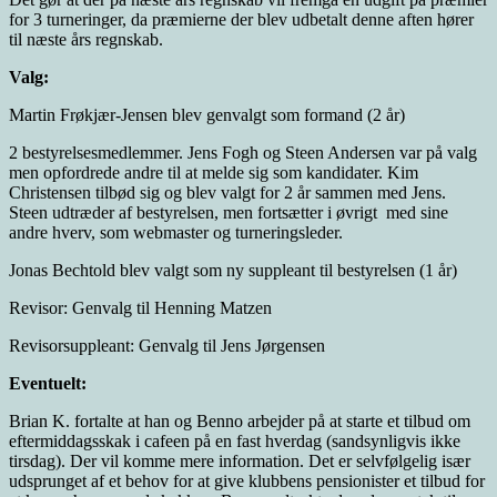
for 3 turneringer, da præmierne der blev udbetalt denne aften hører
til næste års regnskab.
Valg:
Martin Frøkjær-Jensen blev genvalgt som formand (2 år)
2 bestyrelsesmedlemmer. Jens Fogh og Steen Andersen var på valg
men opfordrede andre til at melde sig som kandidater. Kim
Christensen tilbød sig og blev valgt for 2 år sammen med Jens.
Steen udtræder af bestyrelsen, men fortsætter i øvrigt med sine
andre hverv, som webmaster og turneringsleder.
Jonas Bechtold blev valgt som ny suppleant til bestyrelsen (1 år)
Revisor: Genvalg til Henning Matzen
Revisorsuppleant: Genvalg til Jens Jørgensen
Eventuelt:
Brian K. fortalte at han og Benno arbejder på at starte et tilbud om
eftermiddagsskak i cafeen på en fast hverdag (sandsynligvis ikke
tirsdag). Der vil komme mere information. Det er selvfølgelig især
udsprunget af et behov for at give klubbens pensionister et tilbud for