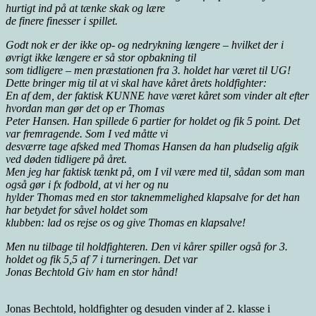
hurtigt ind på at tænke skak og lære
de finere finesser i spillet.
Godt nok er der ikke op- og nedrykning længere – hvilket der i
øvrigt ikke længere er så stor opbakning til
som tidligere – men præstationen fra 3. holdet har været til UG!
Dette bringer mig til at vi skal have kåret årets holdfighter:
En af dem, der faktisk KUNNE have været kåret som vinder alt efter
hvordan man gør det op er Thomas
Peter Hansen. Han spillede 6 partier for holdet og fik 5 point. Det
var fremragende. Som I ved måtte vi
desværre tage afsked med Thomas Hansen da han pludselig afgik
ved døden tidligere på året.
Men jeg har faktisk tænkt på, om I vil være med til, sådan som man
også gør i fx fodbold, at vi her og nu
hylder Thomas med en stor taknemmelighed klapsalve for det han
har betydet for såvel holdet som
klubben: lad os rejse os og give Thomas en klapsalve!
Men nu tilbage til holdfighteren. Den vi kårer spiller også for 3.
holdet og fik 5,5 af 7 i turneringen. Det var
Jonas Bechtold Giv ham en stor hånd!
Jonas Bechtold, holdfighter og desuden vinder af 2. klasse i