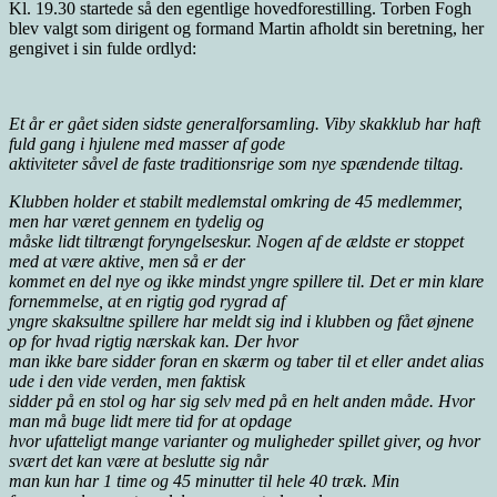
Kl. 19.30 startede så den egentlige hovedforestilling. Torben Fogh
blev valgt som dirigent og formand Martin afholdt sin beretning, her
gengivet i sin fulde ordlyd:
Et år er gået siden sidste generalforsamling. Viby skakklub har haft
fuld gang i hjulene med masser af gode
aktiviteter såvel de faste traditionsrige som nye spændende tiltag.
Klubben holder et stabilt medlemstal omkring de 45 medlemmer,
men har været gennem en tydelig og
måske lidt tiltrængt foryngelseskur. Nogen af de ældste er stoppet
med at være aktive, men så er der
kommet en del nye og ikke mindst yngre spillere til. Det er min klare
fornemmelse, at en rigtig god rygrad af
yngre skaksultne spillere har meldt sig ind i klubben og fået øjnene
op for hvad rigtig nærskak kan. Der hvor
man ikke bare sidder foran en skærm og taber til et eller andet alias
ude i den vide verden, men faktisk
sidder på en stol og har sig selv med på en helt anden måde. Hvor
man må buge lidt mere tid for at opdage
hvor ufatteligt mange varianter og muligheder spillet giver, og hvor
svært det kan være at beslutte sig når
man kun har 1 time og 45 minutter til hele 40 træk. Min