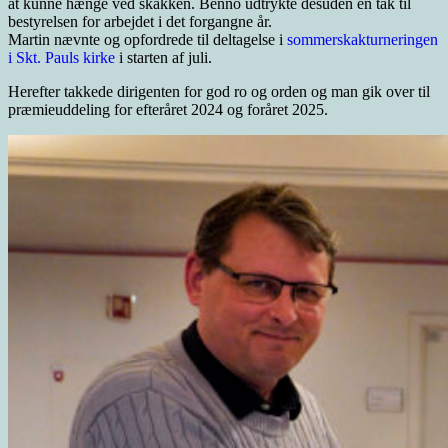
at kunne hænge ved skakken. Benno udtrykte desuden en tak til
bestyrelsen for arbejdet i det forgangne år.
Martin nævnte og opfordrede til deltagelse i
sommerskakturneringen
i Skt. Pauls kirke
i starten af juli.
Herefter takkede dirigenten for god ro og orden og man gik over til
præmieuddeling for efteråret 2024 og foråret 2025.