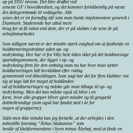
op på DSU niveau. Det blev drøftet ved
seneste GF i hovedkredsen, og det kommer forhåbentlig på næste
års delegeretmøde til vedtagelse. Alle
synes det er en fornuftig idé som man burde implementere generelt i
Danmark. Studerende har altså mere
brug for at få rabat end dem, der er på slutløn i de sene år på
arbejdsmarkedet.
Som tidligere nævnt er der mindre stærk enighed om at fastholde en
holdturneringsstruktur uden op- og
nedrykning. Her har vi fra Viby hele tiden slået på det holdmæssige
spændingsmoment, der ligger i op- og
nedrykning frem for den ordning man nu har hvor man sætter
holdturneringen lidt bevidstløst efter rating
gennemsnit ved tilmeldingen. Som sagt har det for flere klubber vist
sig at tage lidt for meget af holdånden
ud af holdturneringen og måske går man tilbage til op- og
nedrykning. Men det kan måske også så blive i en
form, hvor alle grupper bliver gjort mindre og til gengæld
dobbeltrundige (som også har fundet sted i år for
nogen af grupperne).
Sidst men ikke mindst kan jeg fortælle, at der arbejdes i den
mikrolille forening ”Århus Skakunion” som
består af klubformændene i byen minus Åbyhøj, med at finde en