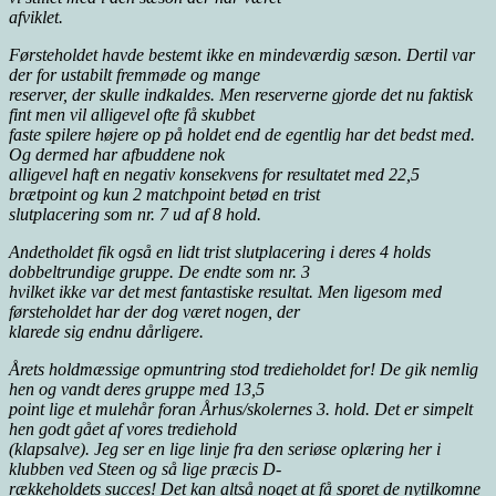
afviklet.
Førsteholdet havde bestemt ikke en mindeværdig sæson. Dertil var
der for ustabilt fremmøde og mange
reserver, der skulle indkaldes. Men reserverne gjorde det nu faktisk
fint men vil alligevel ofte få skubbet
faste spilere højere op på holdet end de egentlig har det bedst med.
Og dermed har afbuddene nok
alligevel haft en negativ konsekvens for resultatet med 22,5
brætpoint og kun 2 matchpoint betød en trist
slutplacering som nr. 7 ud af 8 hold.
Andetholdet fik også en lidt trist slutplacering i deres 4 holds
dobbeltrundige gruppe. De endte som nr. 3
hvilket ikke var det mest fantastiske resultat. Men ligesom med
førsteholdet har der dog været nogen, der
klarede sig endnu dårligere.
Årets holdmæssige opmuntring stod tredieholdet for! De gik nemlig
hen og vandt deres gruppe med 13,5
point lige et mulehår foran Århus/skolernes 3. hold. Det er simpelt
hen godt gået af vores trediehold
(klapsalve). Jeg ser en lige linje fra den seriøse oplæring her i
klubben ved Steen og så lige præcis D-
rækkeholdets succes! Det kan altså noget at få sporet de nytilkomne