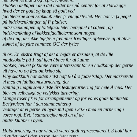
klubben deltaget i den del møder her på centret for at klarlægge
hvad der er godt og knap så godt ved
faciliteterne som skakklub eller frivilligaktivitet. Her har vi fx peget
på indskrænkningen af P pladser,
indskrænkningen af toiletfaciliteter beregnet til cafeen, og
indskrænkning af køkkenfaciliteterne som nogen
af de ting, der ikke ligefrem fremmer frivilliges oplevelse af at blive
støttet af de ydre rammer. OG der lyttes
til os. En ekstra frugt af det arbejde er desuden, at de lille
mødelokale på 1. sal igen åbnes for at kunne
bookes, hvilket fx kunne være interessant for en holdkamp der gerne
vil have ro og fred omkring sig.
Viby skakklub har siden sidst haft 90 års fødselsdag. Det markerede
vi med en jubilæumsturnering, der
samtidig indgik som sidste års festugeturnering for hele Århus. Det
blev en velbesøgt og vellykket turnering.
Mange roser fik vi for arrangementet og for vores gode faciliteter.
Bestyrelsen har i den sammenhæng
vedtaget at vi gerne vil byde ind igen i 2026 med en turnering i
vores regi. Evt. i samarbejde med en af de
andre klubber i byen.
Holdturneringen har vi også været godt repræsenteret i. 3 hold har
vi stillet med i den sæson der har været