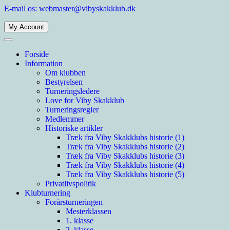
Spring
E-mail os: webmaster@vibyskakklub.dk
til
indhold
My Account
Viby Skakklub
Velkommen til Viby Skakklubs hjemmeside. Viby Skakklub er en af
Århus' og Danmarks største skakklubber med spillere i alle styrkelag.
Forside
Information
Om klubben
Bestyrelsen
Turneringsledere
Love for Viby Skakklub
Turneringsregler
Medlemmer
Historiske artikler
Træk fra Viby Skakklubs historie (1)
Træk fra Viby Skakklubs historie (2)
Træk fra Viby Skakklubs historie (3)
Træk fra Viby Skakklubs historie (4)
Træk fra Viby Skakklubs historie (5)
Privatlivspolitik
Klubturnering
Forårsturneringen
Mesterklassen
1. klasse
2. klasse