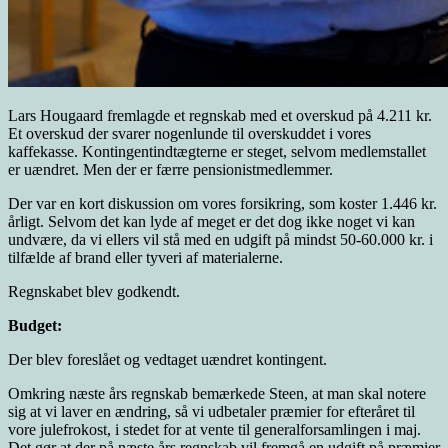
Lars Hougaard fremlagde et regnskab med et overskud på 4.211 kr.
Et overskud der svarer nogenlunde til overskuddet i vores
kaffekasse. Kontingentindtægterne er steget, selvom medlemstallet
er uændret. Men der er færre pensionistmedlemmer.
Der var en kort diskussion om vores forsikring, som koster 1.446 kr.
årligt. Selvom det kan lyde af meget er det dog ikke noget vi kan
undvære, da vi ellers vil stå med en udgift på mindst 50-60.000 kr. i
tilfælde af brand eller tyveri af materialerne.
Regnskabet blev godkendt.
Budget:
Der blev foreslået og vedtaget uændret kontingent.
Omkring næste års regnskab bemærkede Steen, at man skal notere
sig at vi laver en ændring, så vi udbetaler præmier for efteråret til
vore julefrokost, i stedet for at vente til generalforsamlingen i maj.
Det gør at der på næste års regnskab vil fremgå en udgift på præmier