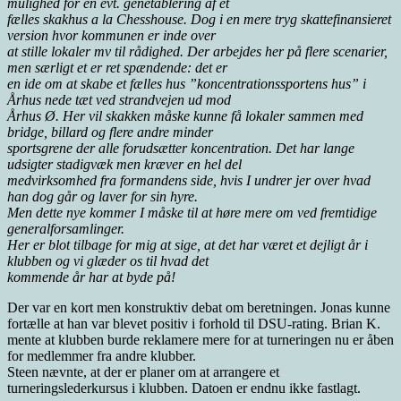
mulighed for en evt. genetablering af et
fælles skakhus a la Chesshouse. Dog i en mere tryg skattefinansieret
version hvor kommunen er inde over
at stille lokaler mv til rådighed. Der arbejdes her på flere scenarier,
men særligt et er ret spændende: det er
en ide om at skabe et fælles hus ”koncentrationssportens hus” i
Århus nede tæt ved strandvejen ud mod
Århus Ø. Her vil skakken måske kunne få lokaler sammen med
bridge, billard og flere andre minder
sportsgrene der alle forudsætter koncentration. Det har lange
udsigter stadigvæk men kræver en hel del
medvirksomhed fra formandens side, hvis I undrer jer over hvad
han dog går og laver for sin hyre.
Men dette nye kommer I måske til at høre mere om ved fremtidige
generalforsamlinger.
Her er blot tilbage for mig at sige, at det har været et dejligt år i
klubben og vi glæder os til hvad det
kommende år har at byde på!
Der var en kort men konstruktiv debat om beretningen. Jonas kunne
fortælle at han var blevet positiv i forhold til DSU-rating. Brian K.
mente at klubben burde reklamere mere for at turneringen nu er åben
for medlemmer fra andre klubber.
Steen nævnte, at der er planer om at arrangere et
turneringslederkursus i klubben. Datoen er endnu ikke fastlagt.