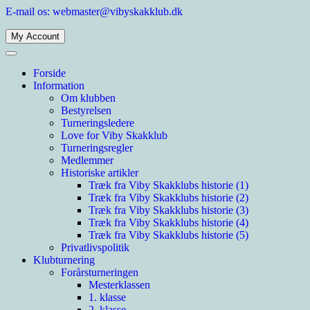
Spring
E-mail os: webmaster@vibyskakklub.dk
til
indhold
My Account
Viby Skakklub
Velkommen til Viby Skakklubs hjemmeside. Viby Skakklub er en af Årh
Forside
Information
Om klubben
Bestyrelsen
Turneringsledere
Love for Viby Skakklub
Turneringsregler
Medlemmer
Historiske artikler
Træk fra Viby Skakklubs historie (1)
Træk fra Viby Skakklubs historie (2)
Træk fra Viby Skakklubs historie (3)
Træk fra Viby Skakklubs historie (4)
Træk fra Viby Skakklubs historie (5)
Privatlivspolitik
Klubturnering
Forårsturneringen
Mesterklassen
1. klasse
2. klasse