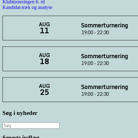
Indlægsnavigation
Klubturneringen 6. rd
Kandidat-træk og analyse
AUG
Sommerturnering
11
19:00 - 22:30
AUG
Sommerturnering
18
19:00 - 22:30
AUG
Sommerturnering
25
19:00 - 22:30
Søg i nyheder
Søg
efter:
Seneste indlæg