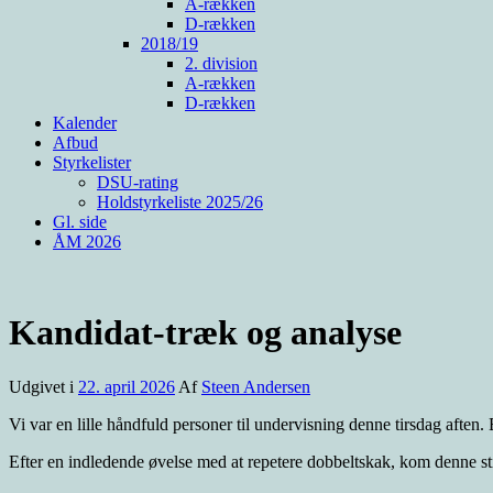
A-rækken
D-rækken
2018/19
2. division
A-rækken
D-rækken
Kalender
Afbud
Styrkelister
DSU-rating
Holdstyrkeliste 2025/26
Gl. side
ÅM 2026
Kandidat-træk og analyse
Udgivet i
22. april 2026
Af
Steen Andersen
Vi var en lille håndfuld personer til undervisning denne tirsdag aften. E
Efter en indledende øvelse med at repetere dobbeltskak, kom denne stil