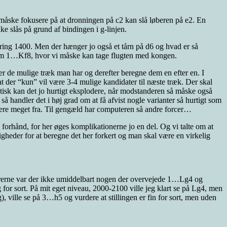
g måske fokusere på at dronningen på c2 kan slå løberen på e2. En
e slås på grund af bindingen i g-linjen.
mkring 1400. Men der hænger jo også et tårn på d6 og hvad er så
i om 1…Kf8, hvor vi måske kan tage flugten med kongen.
over de mulige træk man har og derefter beregne dem en efter en. I
at der “kun” vil være 3-4 mulige kandidater til næste træk. Der skal
atisk kan det jo hurtigt eksplodere, når modstanderen så måske også
 handler det i høj grad om at få afvist nogle varianter så hurtigt som
tere meget fra. Til gengæld har computeren så andre forcer…
forhånd, for her øges komplikationerne jo en del. Og vi talte om at
heder for at beregne det her forkert og man skal være en virkelig
ilhørerne var der ikke umiddelbart nogen der overvejede 1…Lg4 og
for sort. På mit eget niveau, 2000-2100 ville jeg klart se på Lg4, men
), ville se på 3…h5 og vurdere at stillingen er fin for sort, men uden