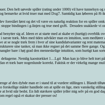
eauer. Den helt uøvede spiller (rating under 1000) vil have tunnelsyn o
et og bemærke at hvid truer mat med Dxg7. Samtidig kan løberen på f6 ikk
ev foreslået først og det vil være en naturlig reaktion for en spiller o
 at stoppe bindingen i g-linjen og true med gxf6. Desuden snakkede v
d benytter sig af. Ideen er at starte med at skabe et (hurtigt) overblik 
at i næste træk. Men med tiden udvikler man en intuition, som medfører 
ve at se nogle træk frem i hver af sine kandidatvarianter og rent matem
kturere sine tanker, så man ikke regner på det samme flere gange. Og så
angler bare i høj grad den menneskelige intuition, som hurtigt kan sor
 fra deltagerne. Nemlig kaostrækket 1…Lg4 Man kan jo blive helt træt på 
an et træk bare nogenlunde korrekt. Faktisk er der virkelig mange mulig
hænge af den dybde man er i stand til at vurdere stillingen i. Blandt t
forskellige måder handlede om at spille en lige, men vanskelig stilling 
at hvid står bedst. En lidt stærkere spiller (eller mig selv på en god dag
som regel også et skakur der presser os!