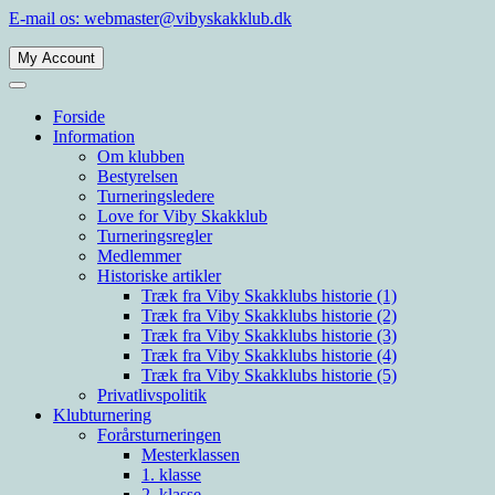
Spring
E-mail os: webmaster@vibyskakklub.dk
til
indhold
My Account
Viby Skakklub
Velkommen til Viby Skakklubs hjemmeside. Viby Skakklub er en af Årh
Forside
Information
Om klubben
Bestyrelsen
Turneringsledere
Love for Viby Skakklub
Turneringsregler
Medlemmer
Historiske artikler
Træk fra Viby Skakklubs historie (1)
Træk fra Viby Skakklubs historie (2)
Træk fra Viby Skakklubs historie (3)
Træk fra Viby Skakklubs historie (4)
Træk fra Viby Skakklubs historie (5)
Privatlivspolitik
Klubturnering
Forårsturneringen
Mesterklassen
1. klasse
2. klasse