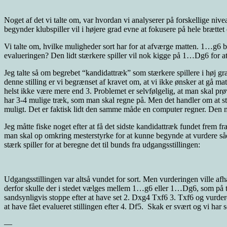
Noget af det vi talte om, var hvordan vi analyserer på forskellige niv
begynder klubspiller vil i højere grad evne at fokusere på hele brætt
Vi talte om, hvilke muligheder sort har for at afværge matten. 1…g6 bl
evalueringen? Den lidt stærkere spiller vil nok kigge på 1…Dg6 for
Jeg talte så om begrebet “kandidattræk” som stærkere spillere i høj gra
denne stilling er vi begrænset af kravet om, at vi ikke ønsker at gå m
helst ikke være mere end 3. Problemet er selvfølgelig, at man skal prø
har 3-4 mulige træk, som man skal regne på. Men det handler om at stru
muligt. Det er faktisk lidt den samme måde en computer regner. Den m
Jeg måtte fiske noget efter at få det sidste kandidattræk fundet frem
man skal op omkring mesterstyrke for at kunne begynde at vurdere såd
stærk spiller for at beregne det til bunds fra udgangsstillingen:
Udgangsstillingen var altså vundet for sort. Men vurderingen ville af
derfor skulle der i stedet vælges mellem 1…g6 eller 1…Dg6, som på to 
sandsynligvis stoppe efter at have set 2. Dxg4 Txf6 3. Txf6 og vurdere 
at have fået evalueret stillingen efter 4. Df5. Skak er svært og vi har 
—